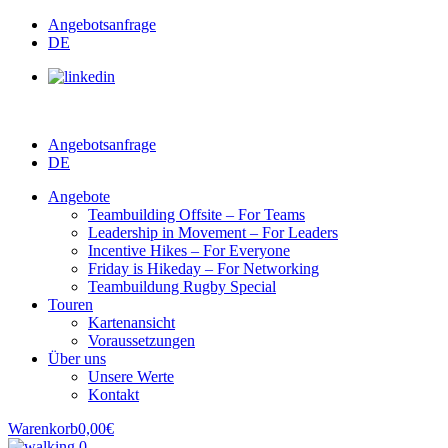
Angebotsanfrage
DE
Angebotsanfrage
DE
Angebote
Teambuilding Offsite – For Teams
Leadership in Movement – For Leaders
Incentive Hikes – For Everyone
Friday is Hikeday – For Networking
Teambuildung Rugby Special
Touren
Kartenansicht
Voraussetzungen
Über uns
Unsere Werte
Kontakt
Warenkorb
0,00
€
0